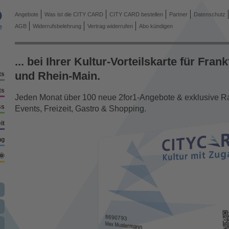
Angebote
Was ist die CITY CARD
CITY CARD bestellen
Partner
Datenschutz
AGB
Widerrufsbelehrung
Vertrag widerrufen
Abo kündigen
... bei Ihrer Kultur-Vorteilskarte für Frank
und Rhein-Main.
ts
ts
Jeden Monat über 100 neue 2for1-Angebote & exklusive Rab
ss
Events, Freizeit, Gastro & Shopping.
it
ng
🌞