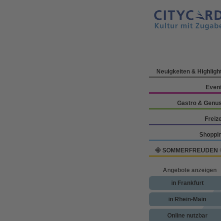
Neuigkeiten & Highligh
Even
Gastro & Genu
Freize
Shoppi
🌞 SOMMERFREUDEN 
Angebote anzeigen
in Frankfurt
in Rhein-Main
Online nutzbar