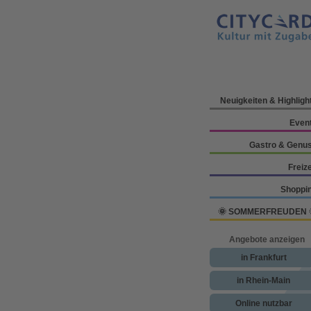
Neuigkeiten & Highligh
Even
Gastro & Genu
Freize
Shoppi
🌞 SOMMERFREUDEN 
Angebote anzeigen
in Frankfurt
in Rhein-Main
Online nutzbar