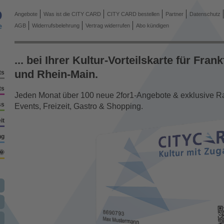
Angebote
Was ist die CITY CARD
CITY CARD bestellen
Partner
Datenschutz
AGB
Widerrufsbelehrung
Vertrag widerrufen
Abo kündigen
... bei Ihrer Kultur-Vorteilskarte für Frank
und Rhein-Main.
ts
ts
Jeden Monat über 100 neue 2for1-Angebote & exklusive Rab
ss
Events, Freizeit, Gastro & Shopping.
it
ng
🌞