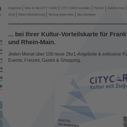
Angebote
Was ist die CITY CARD
CITY CARD bestellen
Partner
Datenschutz
AGB
Widerrufsbelehrung
Vertrag widerrufen
Abo kündigen
... bei Ihrer Kultur-Vorteilskarte für Frank
und Rhein-Main.
ts
ts
Jeden Monat über 100 neue 2for1-Angebote & exklusive Rab
ss
Events, Freizeit, Gastro & Shopping.
it
ng
🌞