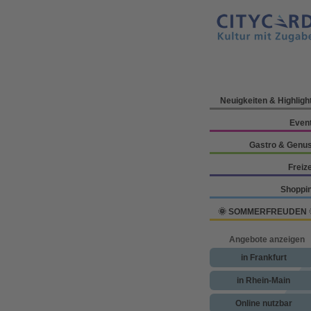
Neuigkeiten & Highligh
Even
Gastro & Genu
Freize
Shoppi
🌞 SOMMERFREUDEN 
Angebote anzeigen
in Frankfurt
in Rhein-Main
Online nutzbar