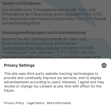
Vorteil und Endpreis:
Sie erhalten eine Schnupperstunde für alle Tanz- und
Fitnesskurse für Erwachsene gratis (regulärer Preis 17 €).
Bei anschließender Kursbuchung erhalten Sie 10 % Rabatt
auf die Monatsgebühr.
Nutzungsbedingungen und Kartenabholung:
Buchen Sie Ihre Schnupperstunde für Tanz- und
Fitnesskurse für Erwachsene direkt bei der
Taunustanzschule Motsi Mabuse
und geben im Feld
"Anmerkungen" das Stichwort "CITY CARD" ein. Die
reguläre Anmeldegebühr von 17 € wird Ihnen dann nicht
berechnet.
Bei anschließender Buchung eines Kurses erhalten Sie 10
% Rabatt auf die Monatsgebühr.
Für diese Veranstaltung ist keine CITY CARD Buchung
erforderlich.