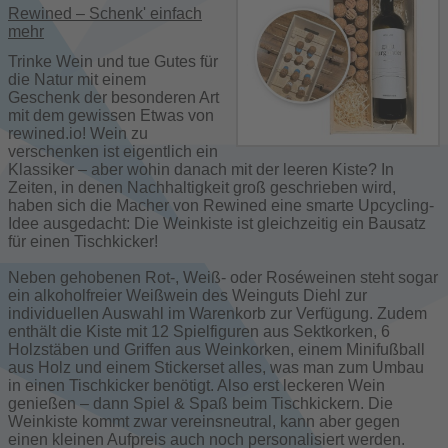
Rewined – Schenk' einfach
mehr
Trinke Wein und tue Gutes für
die Natur mit einem
Geschenk der besonderen Art
mit dem gewissen Etwas von
rewined.io! Wein zu
verschenken ist eigentlich ein
Klassiker – aber wohin danach mit der leeren Kiste? In
Zeiten, in denen Nachhaltigkeit groß geschrieben wird,
haben sich die Macher von Rewined eine smarte Upcycling-
Idee ausgedacht: Die Weinkiste ist gleichzeitig ein Bausatz
für einen Tischkicker!
Neben gehobenen Rot-, Weiß- oder Roséweinen steht sogar
ein alkoholfreier Weißwein des Weinguts Diehl zur
individuellen Auswahl im Warenkorb zur Verfügung. Zudem
enthält die Kiste mit 12 Spielfiguren aus Sektkorken, 6
Holzstäben und Griffen aus Weinkorken, einem Minifußball
aus Holz und einem Stickerset alles, was man zum Umbau
in einen Tischkicker benötigt. Also erst leckeren Wein
genießen – dann Spiel & Spaß beim Tischkickern. Die
Weinkiste kommt zwar vereinsneutral, kann aber gegen
einen kleinen Aufpreis auch noch personalisiert werden.