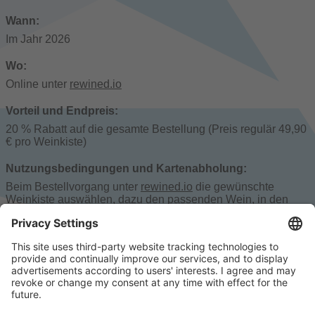
Wann:
Im Jahr 2026
Wo:
Online unter
rewined.io
Vorteil und Endpreis:
20 % Rabatt auf die gesamte Bestellung (Preis regulär 49,90
€ pro Weinkiste)
Nutzungsbedingungen und Kartenabholung:
Beim Bestellvorgang unter
rewined.io
die gewünschte
Weinkiste auswählen, dazu den passenden Wein, in den
Warenkorb legen und beim Check Out im Feld „Aktions-
Code“ den Code
FRANKFURT20
angeben. Der Preis wird
automatisch um 20 % reduziert.
Für diese Veranstaltung ist keine CITY CARD Buchung
erforderlich.