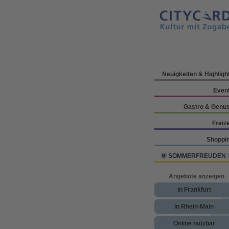
Neuigkeiten & Highligh
Even
Gastro & Genu
Freize
Shoppi
🌞 SOMMERFREUDEN 
Angebote anzeigen
in Frankfurt
in Rhein-Main
Online nutzbar