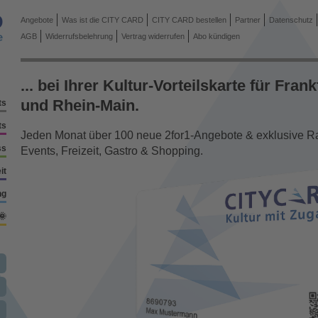
Angebote
Was ist die CITY CARD
CITY CARD bestellen
Partner
Datenschutz
AGB
Widerrufsbelehrung
Vertrag widerrufen
Abo kündigen
... bei Ihrer Kultur-Vorteilskarte für Frank
und Rhein-Main.
ts
ts
Jeden Monat über 100 neue 2for1-Angebote & exklusive Rab
ss
Events, Freizeit, Gastro & Shopping.
it
ng
🌞