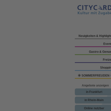
Neuigkeiten & Highligh
Even
Gastro & Genu
Freize
Shoppi
🌞 SOMMERFREUDEN 
Angebote anzeigen
in Frankfurt
in Rhein-Main
Online nutzbar