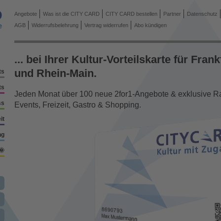
Angebote
Was ist die CITY CARD
CITY CARD bestellen
Partner
Datenschutz
AGB
Widerrufsbelehrung
Vertrag widerrufen
Abo kündigen
... bei Ihrer Kultur-Vorteilskarte für Frank
und Rhein-Main.
ts
ts
Jeden Monat über 100 neue 2for1-Angebote & exklusive Rab
ss
Events, Freizeit, Gastro & Shopping.
it
ng
🌞