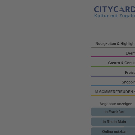
Neuigkeiten & Highligh
Even
Gastro & Genu
Freize
Shoppi
🌞 SOMMERFREUDEN 
Angebote anzeigen
in Frankfurt
in Rhein-Main
Online nutzbar