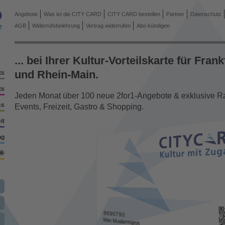
Angebote
Was ist die CITY CARD
CITY CARD bestellen
Partner
Datenschutz
AGB
Widerrufsbelehrung
Vertrag widerrufen
Abo kündigen
... bei Ihrer Kultur-Vorteilskarte für Frank
und Rhein-Main.
ts
ts
Jeden Monat über 100 neue 2for1-Angebote & exklusive Rab
ss
Events, Freizeit, Gastro & Shopping.
it
ng
🌞