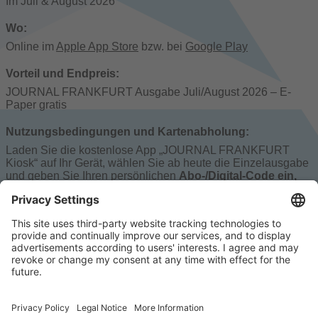
Im Juli & August 2026
Wo:
Online im
Apple App Store
bzw. bei
Google Play
Vorteil und Endpreis:
JOURNAL FRANKFURT Ausgabe Juli/August 2026 – E-
Paper gratis
Nutzungsbedingungen und Kartenabholung:
Laden Sie die kostenlose App „JOURNAL FRANKFURT
Kiosk“ auf Ihr Gerät, wählen Sie ab heute die Einzelausgabe
und geben Sie Ihren persönlichen
Abo-/Digital-Code ein,
natürlich komplett kostenlos und unverbindlich für Sie.
Die Journal Kiosk-App finden Sie im
Apple App Store
bzw. bei
Google Play
Für diese Veranstaltung ist keine CITY CARD Buchung
erforderlich.