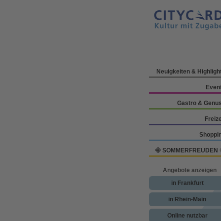
Neuigkeiten & Highligh
Even
Gastro & Genu
Freize
Shoppi
🌞 SOMMERFREUDEN 
Angebote anzeigen
in Frankfurt
in Rhein-Main
Online nutzbar