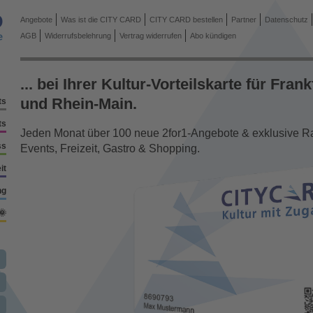
Angebote
Was ist die CITY CARD
CITY CARD bestellen
Partner
Datenschutz
AGB
Widerrufsbelehrung
Vertrag widerrufen
Abo kündigen
... bei Ihrer Kultur-Vorteilskarte für Frank
und Rhein-Main.
ts
ts
Jeden Monat über 100 neue 2for1-Angebote & exklusive Rab
ss
Events, Freizeit, Gastro & Shopping.
it
ng
🌞