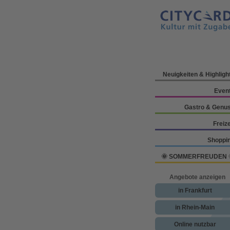
Neuigkeiten & Highligh
Even
Gastro & Genu
Freize
Shoppi
🌞 SOMMERFREUDEN 
Angebote anzeigen
in Frankfurt
in Rhein-Main
Online nutzbar