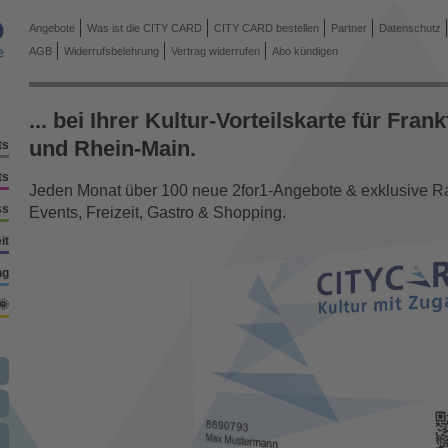
Angebote
Was ist die CITY CARD
CITY CARD bestellen
Partner
Datenschutz
AGB
Widerrufsbelehrung
Vertrag widerrufen
Abo kündigen
... bei Ihrer Kultur-Vorteilskarte für Frank
und Rhein-Main.
ts
ts
Jeden Monat über 100 neue 2for1-Angebote & exklusive Rab
ss
Events, Freizeit, Gastro & Shopping.
it
ng
🌞