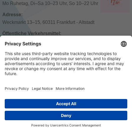
Mo Ruhetag, Di–Sa 10–23 Uhr, So 10–22 Uhr
Adresse:
Weckmarkt 13–15, 60311 Frankfurt - Altstadt
Öffentliche Verkehrsmittel:
Römer: U4/5, Römer: U4/5
© 2026 k/c/e Marketing GmbH –
Impressum