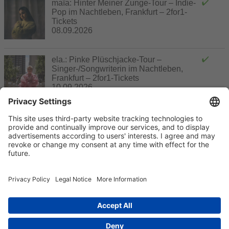
maïa: Hinter Meiner Zunge-Tour – Indie-
Pop im Nachtleben, Frankfurt – 2for1-
Tickets
08.09.2026
ela.: Pinke Plüschjacke-Tour –
Singer-/Songwriterin im Nachtleben,
Frankfurt – 2for1-Tickets
10.09.2026
noch Kontingente frei, Buchung möglich
ausgebucht, keine Buchung mehr möglich
Gutschein
Buchung erst später möglich
ohne Buchung nutzbar