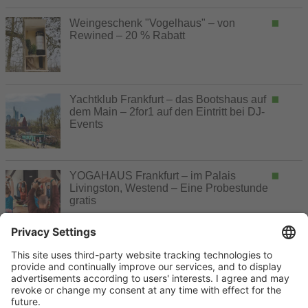
Weingeschenk "Vogelhaus" – von
Rewined – 20 % Rabatt
Yachtklub Frankfurt – das Bootshaus auf
dem Main – 2for1 auf den Eintritt bei DJ-
Events
YOGAHAUS Frankfurt – im Palais
Livingston, Westend – Eine Probestunde
gratis
noch Kontingente frei, Buchung möglich
ausgebucht, keine Buchung mehr möglich
Gutschein
Buchung erst später möglich
ohne Buchung nutzbar