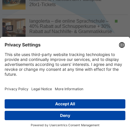
2for1-Tickets
langolerta – die online Sprachschule –
40% Rabatt auf Schnupperkurse + 30%
Rabatt auf Nachhilfe- & Grammatikkurse
noch Kontingente frei, Buchung möglich
ausgebucht, keine Buchung mehr möglich
Gutschein
Buchung erst später möglich
ohne Buchung nutzbar
© 2026 k/c/e Marketing GmbH –
Impressum